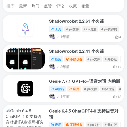
排序
最新
热门
点赞
评论
收藏
销量
Shadowrcoket 2.2.61 小火箭
工具
# ipa文件
# ipa资源
# ipa资源网
1年前
4
Shadowrcoket 2.2.41 小火箭
应用
不限设备
# ipa文件
# 开心版
# 
3年前
17
Genie 7.7.1 GPT-4o+语音对话 内购版
AI智能
应用
# ipa文件
# ipa资源
# i
1年前
18
Genie 6.4.5 ChatGPT4-0 支持语音对
话
应用
不限设备
# ipa文件
# 开心版
# 