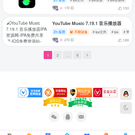
1年前
150
YouTube Music 7.19.1 音乐播放器
应用
不限设备
# ipa文件
# ipa
# 苹果
2年前
186
1
2
…
6
下载声明
免责声明
侵权删除