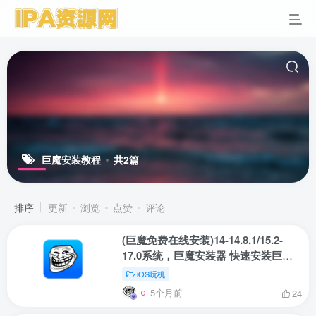
巨魔安装教程
共2篇
排序
更新
浏览
点赞
评论
(巨魔免费在线安装)14-14.8.1/15.2-
17.0系统，巨魔安装器 快速安装巨魔
商店2
iOS玩机
5个月前
24