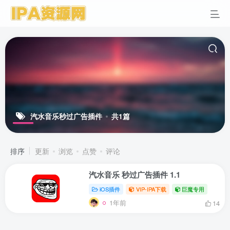
汽水音乐秒过广告插件
共1篇
排序
更新
浏览
点赞
评论
汽水音乐 秒过广告插件 1.1
iOS插件
VIP-IPA下载
巨魔专用
1年前
14