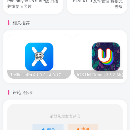
Photomyne 28.9 VIP版 扫描
Filza 4.0.0 文件管理 解锁完
并恢复旧照片
整版
相关推荐
TrollInstallerX 1.0.2 14.0-17.0.1 巨魔安装器【苹果最新版】
IOS Uni Dream 
评论
抢沙发
请登录后发表评论
登录
注册