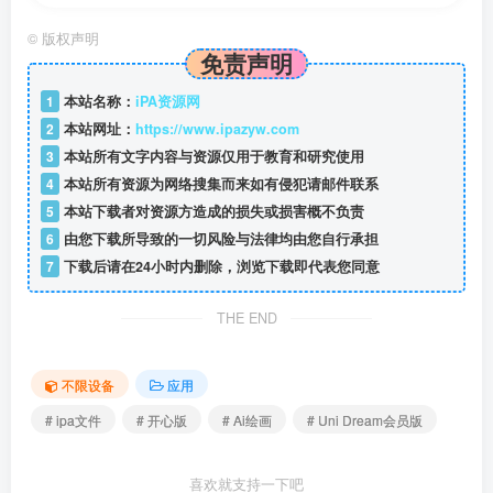
©
版权声明
免责声明
1
本站名称：
iPA资源网
2
本站网址：
https://www.ipazyw.com
3
本站所有文字内容与资源仅用于教育和研究使用
4
本站所有资源为网络搜集而来如有侵犯请邮件联系
5
本站下载者对资源方造成的损失或损害概不负责
6
由您下载所导致的一切风险与法律均由您自行承担
7
下载后请在24小时内删除，浏览下载即代表您同意
THE END
不限设备
应用
# ipa文件
# 开心版
# Ai绘画
# Uni Dream会员版
喜欢就支持一下吧