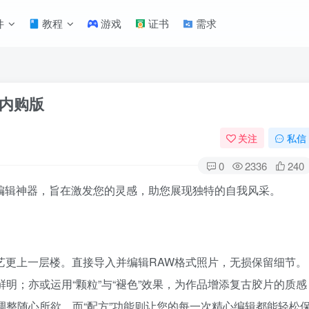
件
教程
游戏
证书
需求
器内购版
关注
私信
0
2336
240
视频编辑神器，旨在激发您的灵感，助您展现独特的自我风采。
技艺更上一层楼。直接导入并编辑RAW格式照片，无损保留细节。
鲜明；亦或运用“颗粒”与“褪色”效果，为作品增添复古胶片的质感
角调整随心所欲，而“配方”功能则让您的每一次精心编辑都能轻松