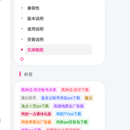
兼容性
版本说明
使用说明
安装说明
实测截图
。
标签
黑神话:悟空账号共享
黑神话:悟空下载
黄白助手
鲨鱼记账苹果版ipa下载
魔法
鬼步八荒ipa下载
高德地图去广告版
驾校一点通绿化版
韩剧TVipa下载
彩
闲鱼苹果去广告版
闲鱼ipa安装包下载
闲鱼ipa下载
闲置银行大亨破解版