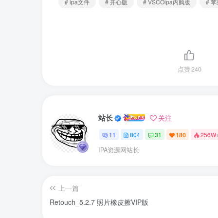
# ipa文件
# 开心版
# VSCOipa内购版
# 
点赞
240
站长
关注
11
804
31
180
256W
IPA资源网站长
上一篇
Retouch_5.2.7 照片橡皮擦VIP版