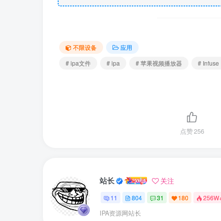
不限设备
应用
# ipa文件
# ipa
# 苹果视频播放器
# Infu
点赞
256
站长
关注
11
804
31
180
256W
IPA资源网站长