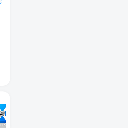
TrollInstallerX 1.0.2 14.0-17.0.1 巨魔安装器【苹果最新版】
IOS Uni Dream 3.5.2 AI绘画【IOS最新免费版】
软件源更新资源数:10742