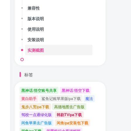
兼容性
版本说明
使用说明
安装说明
实测截图
标签
黑神话:悟空账号共享
黑神话:悟空下载
黄白助手
鲨鱼记账苹果版ipa下载
魔法
鬼步八荒ipa下载
高德地图去广告版
驾校一点通绿化版
韩剧TVipa下载
闲鱼苹果去广告版
闲鱼ipa安装包下载
闲鱼ipa下载
闲置银行大亨破解版