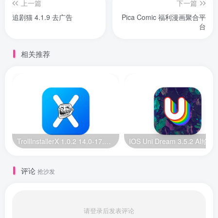
上一篇
下一篇
追剧猫 4.1.9 去广告
Pica Comic 福利漫画聚合平
台
相关推荐
TrollInstallerX 1.0.2 14.0-17.0.1 巨魔安装器【苹果最新版】
IOS Uni Dream 
评论
抢沙发
请登录后发表评论