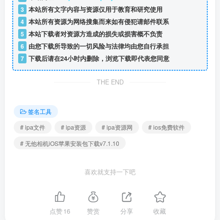
3
本站所有文字内容与资源仅用于教育和研究使用
4
本站所有资源为网络搜集而来如有侵犯请邮件联系
5
本站下载者对资源方造成的损失或损害概不负责
6
由您下载所导致的一切风险与法律均由您自行承担
7
下载后请在24小时内删除，浏览下载即代表您同意
THE END
签名工具
# ipa文件
# ipa资源
# ipa资源网
# ios免费软件
# 无他相机iOS苹果安装包下载v7.1.10
喜欢就支持一下吧
点赞
16
赞赏
分享
收藏