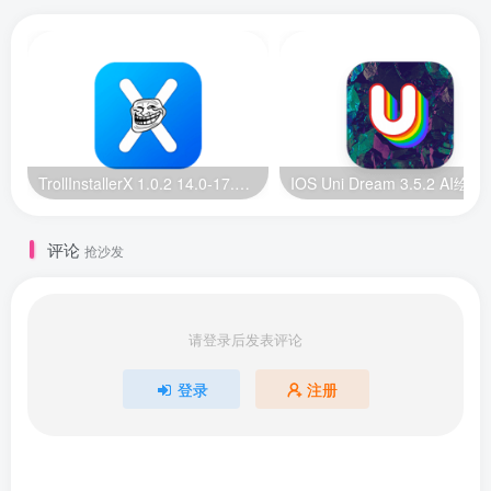
TrollInstallerX 1.0.2 14.0-17.0.1 巨魔安装器【苹果最新版】
IOS Uni Dream 
评论
抢沙发
请登录后发表评论
登录
注册