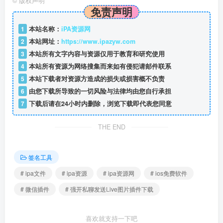
©
版权声明
免责声明
1
本站名称：
iPA资源网
2
本站网址：
https://www.ipazyw.com
3
本站所有文字内容与资源仅用于教育和研究使用
4
本站所有资源为网络搜集而来如有侵犯请邮件联系
5
本站下载者对资源方造成的损失或损害概不负责
6
由您下载所导致的一切风险与法律均由您自行承担
7
下载后请在24小时内删除，浏览下载即代表您同意
THE END
签名工具
# ipa文件
# ipa资源
# ipa资源网
# ios免费软件
# 微信插件
# 强开私聊发送Live图片插件下载
喜欢就支持一下吧