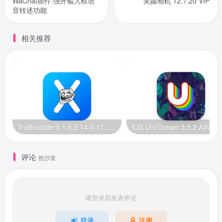
WaChat插件:强开输入框语
美颜相机 12.7.20 VIP
音转述功能
相关推荐
TrollInstallerX 1.0.2 14.0-17.0.1 巨魔安装器【苹果最新版】
IOS Uni Dream 
评论
抢沙发
请登录后发表评论
登录
注册