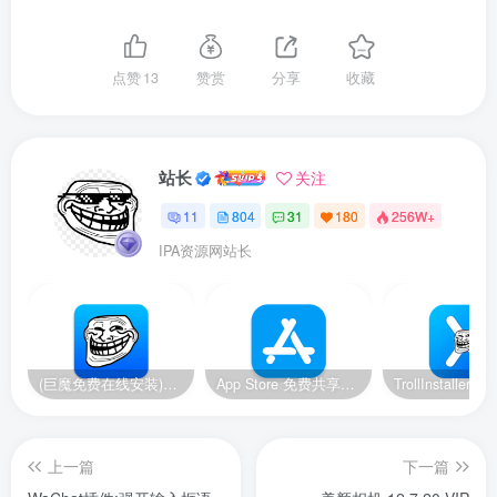
点赞
13
赞赏
分享
收藏
站长
关注
11
804
31
180
256W+
IPA资源网站长
(巨魔免费在线安装)14-14.8.1/15.2-17.0系统，巨魔安装器 快速安装巨魔商店2
App Store 免费共享账号【美区】【2024.11.19更新】
上一篇
下一篇