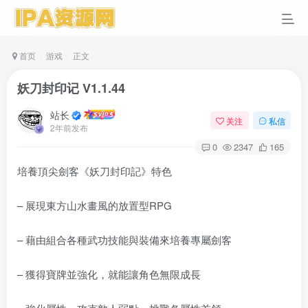
首页
游戏
正文
妖刀封印记 V1.1.44
站长
关注
私信
2年前发布
0
2347
165
培養頂尖劍客《妖刀封印記》特色
– 展現東方山水畫風的放置型RPG
– 藉由組合各種武功技能與裝備來培養專屬劍客
– 獲得寶牌並強化，就能讓角色無限成長