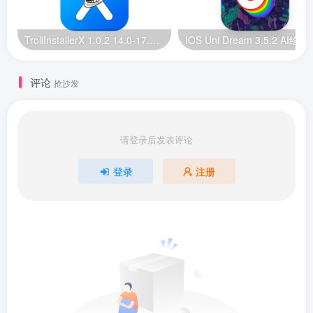
TrollInstallerX 1.0.2 14.0-17.0.1 巨魔安装器【苹果最新版】
IOS Uni Dream 
评论
抢沙发
请登录后发表评论
登录
注册