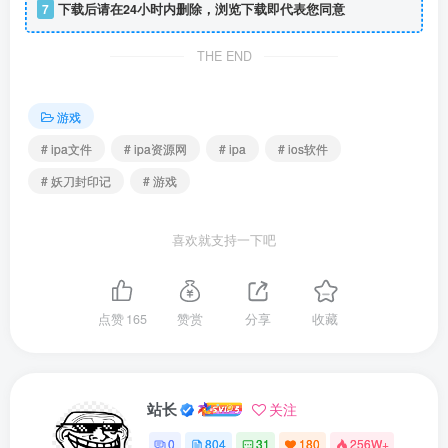
7
下载后请在24小时内删除，浏览下载即代表您同意
THE END
游戏
# ipa文件
# ipa资源网
# ipa
# ios软件
# 妖刀封印记
# 游戏
喜欢就支持一下吧
点赞
165
赞赏
分享
收藏
站长
关注
0
804
31
180
256W+