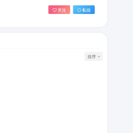
关注
私信
排序