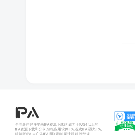
下载声明
全网最佳好评苹果IPA资源下载站,致力于iOS4以上的
iPA资源下载和分享,包括应用软件IPA,游戏IPA,砸壳IPA,
破解版iPA,去广告IPA,圈X规则,网球规则,螃蟹规