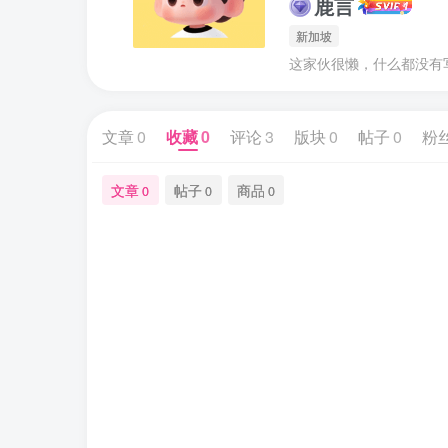
鹿言
新加坡
这家伙很懒，什么都没有写.
文章
0
收藏
0
评论
3
版块
0
帖子
0
粉
文章
帖子
商品
0
0
0