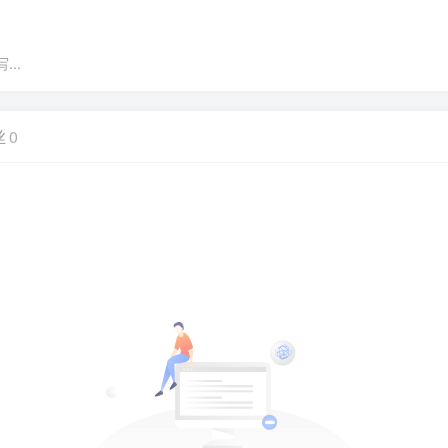
..
丝
0