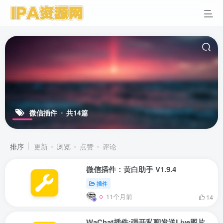
微信插件
共14篇
排序
更新
浏览
点赞
评论
微信插件：黄白助手 V1.9.4
插件
11个月前
14
WaChat插件:强开私聊发送Live图片